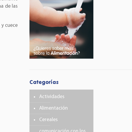
na de las
s y cuece
Categorías
Actividades
Alimentación
Cereales
comunicación con los