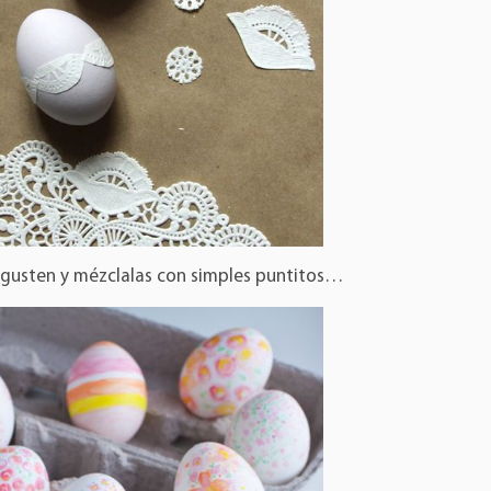
 gusten y mézclalas con simples puntitos…