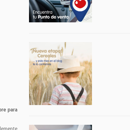
bre para
plemente