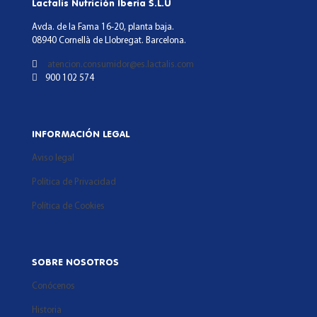
Lactalis Nutrición Iberia S.L.U
Avda. de la Fama 16-20, planta baja.
08940 Cornellà de Llobregat. Barcelona.
atencion.consumidor@es.lactalis.com
900 102 574
INFORMACIÓN LEGAL
Aviso legal
Política de Privacidad
Política de Cookies
SOBRE NOSOTROS
Conócenos
Historia