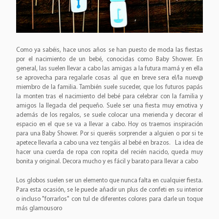
Como ya sabéis, hace unos años se han puesto de moda las fiestas
por el nacimiento de un bebé, conocidas como Baby Shower. En
general, las suelen llevar a cabo las amigas a la futura mamá y en ella
se aprovecha para regalarle cosas al que en breve sera el/la nuev@
miembro de la familia. También suele suceder, que los futuros papás
la monten tras el nacimiento del bebé para celebrar con la familia y
amigos la llegada del pequeño. Suele ser una fiesta muy emotiva y
además de los regalos, se suele colocar una merienda y decorar el
espacio en el que se va a llevar a cabo. Hoy os traemos inspiración
para una Baby Shower. Por si queréis sorprender a alguien o por si te
apetece llevarla a cabo una vez tengáis al bebé en brazos. La idea de
hacer una cuerda de ropa con ropita del recién nacido, queda muy
bonita y original. Decora mucho y es fácil y barato para llevar a cabo
Los globos suelen ser un elemento que nunca falta en cualquier fiesta.
Para esta ocasión, se le puede añadir un plus de confeti en su interior
o incluso "forrarlos" con tul de diferentes colores para darle un toque
más glamousoro