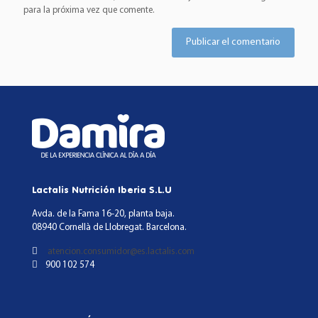
para la próxima vez que comente.
Lactalis Nutrición Iberia S.L.U
Avda. de la Fama 16-20, planta baja.
08940 Cornellà de Llobregat. Barcelona.
atencion.consumidor@es.lactalis.com
900 102 574