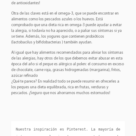
de antioxidantes!
Otra de las claves está en el omega-3, que se puede encontrar en
alimentos como los pescados azules o los huevos. Está
comprobado que una dieta rica en omega-3 puede ayudar a evitar
la alergia, si todavía no ha aparecido, o a paliar sus síntomas si ya
se tiene. Además, los yogures que contienen probióticos
(lactobacilus y bifidobacterias ) también ayudan.
Al igual que hay alimentos recomendados para aliviar los síntomas
de las alergias, hay otros de los que debemos evitar abusar en esta
época del año si el peque es alérgico al polen: el consumo en exceso
de chocolate, carne roja, grasas hidrogenadas (margarina), fritos,
azúcar refinado
¿Qué te parece? En realidad todo se puede resumir en ofrecerles a
los peques una dieta equilibrada, rica en frutas, verduras y
pescados. ¡Seguro que nos ahorramos muchos estornudos!
Nuestra inspiración es Pinterest. La mayoría de 