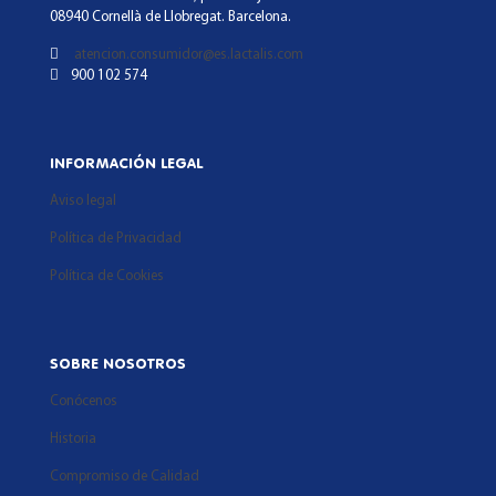
08940 Cornellà de Llobregat. Barcelona.
atencion.consumidor@es.lactalis.com
900 102 574
INFORMACIÓN LEGAL
Aviso legal
Política de Privacidad
Política de Cookies
SOBRE NOSOTROS
Conócenos
Historia
Compromiso de Calidad