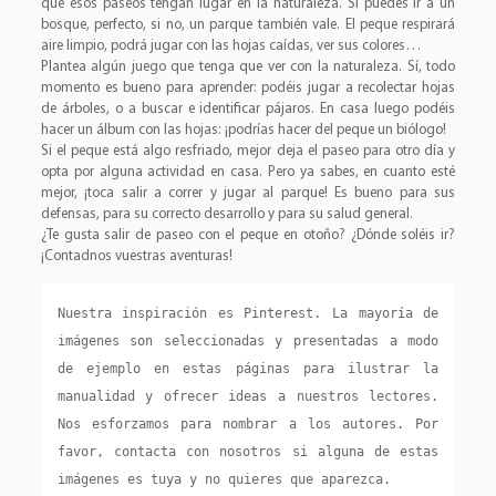
que esos paseos tengan lugar en la naturaleza. Si puedes ir a un
bosque, perfecto, si no, un parque también vale. El peque respirará
aire limpio, podrá jugar con las hojas caídas, ver sus colores…
Plantea algún juego que tenga que ver con la naturaleza. Sí, todo
momento es bueno para aprender: podéis jugar a recolectar hojas
de árboles, o a buscar e identificar pájaros. En casa luego podéis
hacer un álbum con las hojas: ¡podrías hacer del peque un biólogo!
Si el peque está algo resfriado, mejor deja el paseo para otro día y
opta por alguna actividad en casa. Pero ya sabes, en cuanto esté
mejor, ¡toca salir a correr y jugar al parque! Es bueno para sus
defensas, para su correcto desarrollo y para su salud general.
¿Te gusta salir de paseo con el peque en otoño? ¿Dónde soléis ir?
¡Contadnos vuestras aventuras!
Nuestra inspiración es Pinterest. La mayoría de 
imágenes son seleccionadas y presentadas a modo 
de ejemplo en estas páginas para ilustrar la 
manualidad y ofrecer ideas a nuestros lectores. 
Nos esforzamos para nombrar a los autores. Por 
favor, contacta con nosotros si alguna de estas 
imágenes es tuya y no quieres que aparezca.